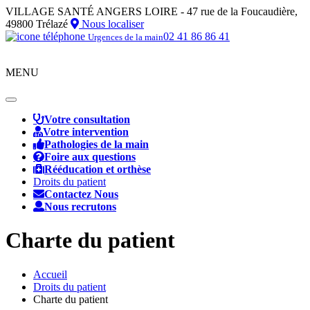
VILLAGE SANTÉ ANGERS LOIRE - 47 rue de la Foucaudière,
49800 Trélazé
Nous localiser
02 41 86 86 41
Urgences de la main
MENU
Toggle
navigation
Votre consultation
Votre intervention
Pathologies de la main
Foire aux questions
Rééducation et orthèse
Droits du patient
Contactez Nous
Nous recrutons
Charte du patient
Accueil
Droits du patient
Charte du patient