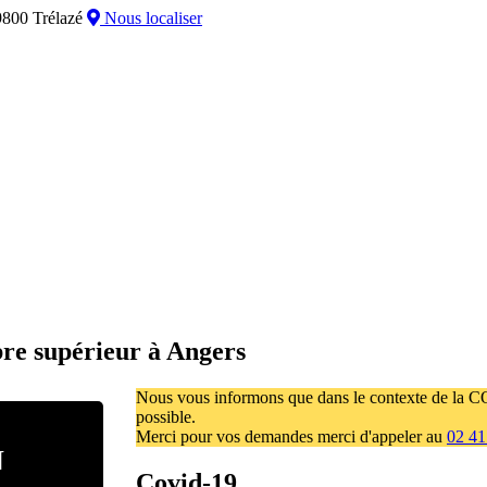
800 Trélazé
Nous localiser
bre supérieur à Angers
Nous vous informons que dans le contexte de la COV
possible.
Merci pour vos demandes merci d'appeler au
02 41
N
Covid-19