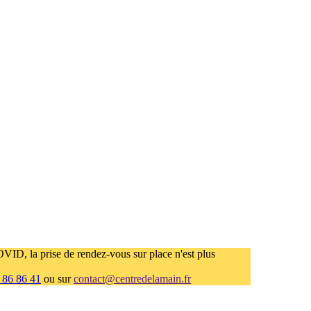
ID, la prise de rendez-vous sur place n'est plus
 86 86 41
ou sur
contact@centredelamain.fr